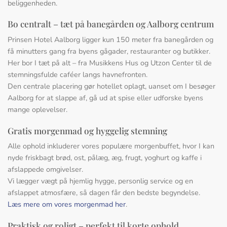
beliggenheden.
Bo centralt – tæt på banegården og Aalborg centrum
Prinsen Hotel Aalborg ligger kun 150 meter fra banegården og
få minutters gang fra byens gågader, restauranter og butikker.
Her bor I tæt på alt – fra Musikkens Hus og Utzon Center til de
stemningsfulde caféer langs havnefronten.
Den centrale placering gør hotellet oplagt, uanset om I besøger
Aalborg for at slappe af, gå ud at spise eller udforske byens
mange oplevelser.
Gratis morgenmad og hyggelig stemning
Alle ophold inkluderer vores populære morgenbuffet, hvor I kan
nyde friskbagt brød, ost, pålæg, æg, frugt, yoghurt og kaffe i
afslappede omgivelser.
Vi lægger vægt på hjemlig hygge, personlig service og en
afslappet atmosfære, så dagen får den bedste begyndelse.
Læs mere om vores morgenmad her
.
Praktisk og roligt – perfekt til korte ophold