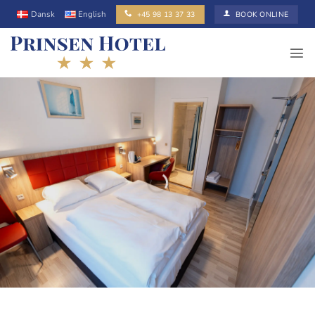
Fortsæt
Dansk
English
+45 98 13 37 33
BOOK ONLINE
til
indhold