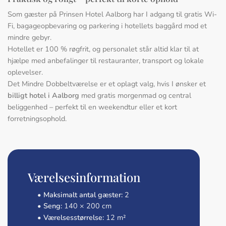
Som gæster på Prinsen Hotel Aalborg har I adgang til gratis Wi-
Fi, bagageopbevaring og parkering i hotellets baggård mod et
mindre gebyr.
Hotellet er 100 % røgfrit, og personalet står altid klar til at
hjælpe med anbefalinger til restauranter, transport og lokale
oplevelser.
Det Mindre Dobbeltværelse er et oplagt valg, hvis I ønsker et
billigt hotel i Aalborg
med gratis morgenmad og central
beliggenhed – perfekt til en weekendtur eller et kort
forretningsophold.
Værelsesinformation
•
Maksimalt antal gæster:
2
•
Seng:
140 × 200 cm
•
Værelsesstørrelse:
12 m²